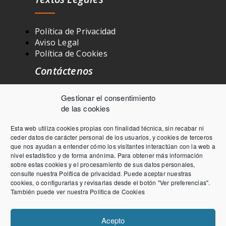
Política de Privacidad
Aviso Legal
Política de Cookies
Contáctenos
Gestionar el consentimiento
Exposición y ventas: Ctra. Logroño
de las cookies
Km. 8 nave 9 50011 ZARAGOZA
Esta web utiliza cookies propias con finalidad técnica, sin recabar ni
976 437 399
ceder datos de carácter personal de los usuarios, y cookies de terceros
que nos ayudan a entender cómo los visitantes interactúan con la web a
Info@cyvecar.com
nivel estadístico y de forma anónima. Para obtener más información
L-V : de 8 a 13 y de 16 a 19
sobre estas cookies y el procesamiento de sus datos personales,
consulte nuestra
Política de privacidad
. Puede aceptar nuestras
cookies, o configurarlas y revisarlas desde el botón "Ver preferencias".
También puede ver nuestra
Politica de Cookies
Acepto