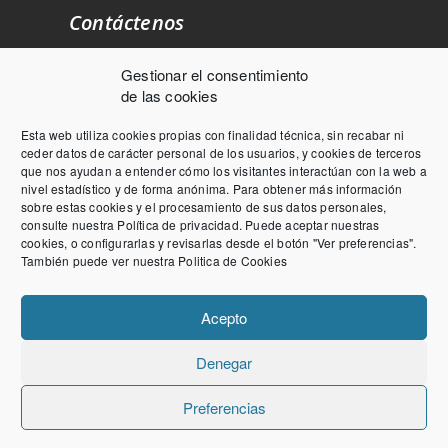
Contáctenos
Gestionar el consentimiento
Exposición y ventas: Ctra. Logroño
de las cookies
Km. 8 nave 9 50011 ZARAGOZA
Esta web utiliza cookies propias con finalidad técnica, sin recabar ni
976 437 399
ceder datos de carácter personal de los usuarios, y cookies de terceros
que nos ayudan a entender cómo los visitantes interactúan con la web a
Info@cyvecar.com
nivel estadístico y de forma anónima. Para obtener más información
L-V : de 8 a 13 y de 16 a 19
sobre estas cookies y el procesamiento de sus datos personales,
consulte nuestra
Política de privacidad
. Puede aceptar nuestras
cookies, o configurarlas y revisarlas desde el botón "Ver preferencias".
También puede ver nuestra
Politica de Cookies
Acepto
Denegar
Copyright © 2023 CYVECAR. All Rights Reserved.
Preferencias
cadacual.com