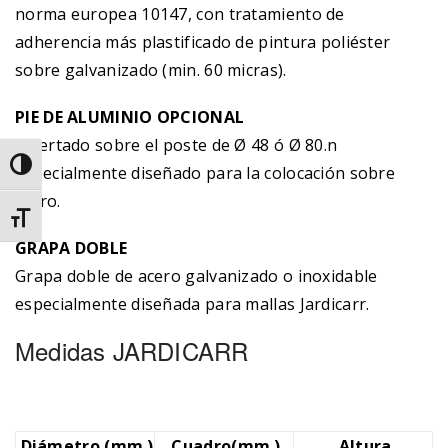
norma europea 10147, con tratamiento de
adherencia más plastificado de pintura poliéster
sobre galvanizado (min. 60 micras).
PIE DE ALUMINIO OPCIONAL
Insertado sobre el poste de Ø 48 ó Ø 80.n
Alternar alto contraste
Especialmente diseñado para la colocación sobre
muro.
Alternar tamaño de letra
GRAPA DOBLE
Grapa doble de acero galvanizado o inoxidable
especialmente diseñada para mallas Jardicarr.
Medidas JARDICARR
Diámetro (mm.)
Cuadro(mm.)
Altura