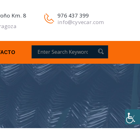
roño Km. 8
976 437 399
info@cyvecar.com
ragoza
Buscar
TACTO